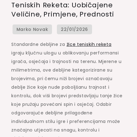
Teniskih Reketa: Uobičajene
za
Veličine, Primjene, Prednosti
žice
teniskih
reketa:
Uobičajene
Standardne debljine za
žice teniskih reketa
veličine,
igraju ključnu ulogu u oblikovanju performansi
primjene,
igrača, osjećaja i trajnosti na terenu. Mjerene u
prednosti
milimetrima, ove debljine kategorizirane su
brojevima, pri čemu niži brojevi označavaju
deblje žice koje nude poboljšanu trajnost i
kontrolu, dok viši brojevi predstavljaju tanje žice
koje pružaju povećani spin i osjećaj. Odabir
odgovarajuće debljine prilagođene
individualnom stilu igre i preferencijama može
značajno utjecati na snagu, kontrolu i