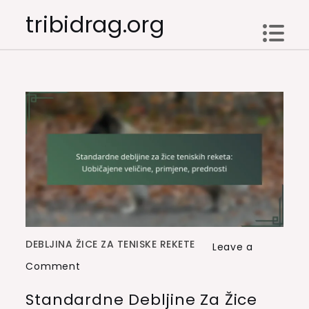
Skip
tribidrag.org
to
content
DEBLJINA ŽICE ZA TENISKE REKETE
Leave a
on
Comment
Standardne
Standardne Debljine Za Žice
debljine