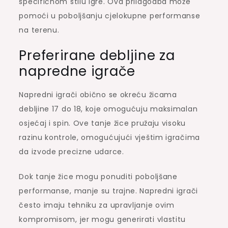
specifičnom stilu igre. Ova prilagodba može
pomoći u poboljšanju cjelokupne performanse
na terenu.
Preferirane debljine za
napredne igrače
Napredni igrači obično se okreću žicama
debljine 17 do 18, koje omogućuju maksimalan
osjećaj i spin. Ove tanje žice pružaju visoku
razinu kontrole, omogućujući vještim igračima
da izvode precizne udarce.
Dok tanje žice mogu ponuditi poboljšane
performanse, manje su trajne. Napredni igrači
često imaju tehniku za upravljanje ovim
kompromisom, jer mogu generirati vlastitu