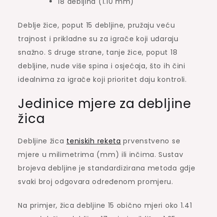
18 debljina (1.10 mm)
Deblje žice, poput 15 debljine, pružaju veću
trajnost i prikladne su za igrače koji udaraju
snažno. S druge strane, tanje žice, poput 18
debljine, nude više spina i osjećaja, što ih čini
idealnima za igrače koji prioritet daju kontroli.
Jedinice mjere za debljine
žica
Debljine žica
teniskih reketa
prvenstveno se
mjere u milimetrima (mm) ili inčima. Sustav
brojeva debljine je standardizirana metoda gdje
svaki broj odgovara određenom promjeru.
Na primjer, žica debljine 15 obično mjeri oko 1.41