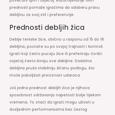
povećani spin i osjećaj. Razumijevanje ovih
prednosti pomaže igračima da odaberu pravu
debljinu za svoj stil i preferencije.
Prednosti debljih žica
Deblje teniske žice, obično u rasponu od 15 do 16
debljina, poznate su po svojoj trajnosti i kontroli.
Igrači koji često pucaju žice ili preferiraju čvršći
osjećaj često biraju ove debljine. Dodatna
debljina pruža stabilniju žičanu podlogu, što
može poboljšati preciznost udaraca.
Još jedna prednost debljih žica je njihova
sposobnost održavanja napetosti bolje tijekom
vremena. To znači da igrači mogu uživati u
dosljednim performansama bez čestog