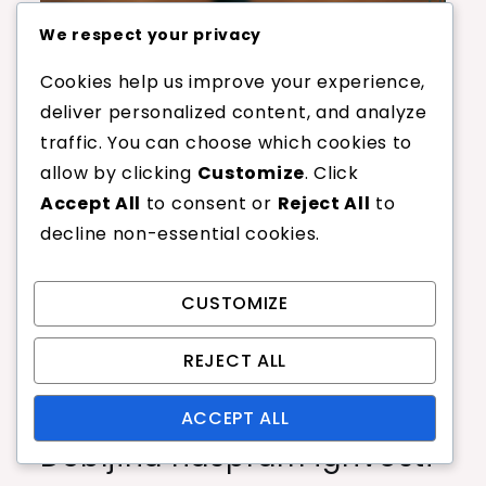
We respect your privacy
Koje su
Cookies help us improve your experience,
uobičajene
deliver personalized content, and analyze
traffic. You can choose which cookies to
zablude o
allow by clicking
Customize
. Click
debljinama žica?
Accept All
to consent or
Reject All
to
decline non-essential cookies.
Mnogi igrači vjeruju da su deblje žice uvijek
CUSTOMIZE
izdržljivije i da tanje žice pružaju bolju igrivost.
Međutim, stvarnost je složenija, jer debljina žice
REJECT ALL
utječe ne samo na trajnost, već i na napetost,
potencijal spina i cjelokupni osjećaj.
ACCEPT ALL
Debljina naspram igrivosti