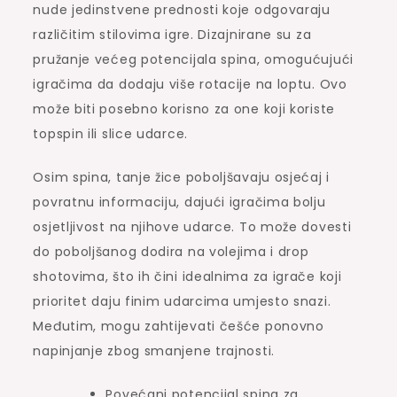
nude jedinstvene prednosti koje odgovaraju
različitim stilovima igre. Dizajnirane su za
pružanje većeg potencijala spina, omogućujući
igračima da dodaju više rotacije na loptu. Ovo
može biti posebno korisno za one koji koriste
topspin ili slice udarce.
Osim spina, tanje žice poboljšavaju osjećaj i
povratnu informaciju, dajući igračima bolju
osjetljivost na njihove udarce. To može dovesti
do poboljšanog dodira na volejima i drop
shotovima, što ih čini idealnima za igrače koji
prioritet daju finim udarcima umjesto snazi.
Međutim, mogu zahtijevati češće ponovno
napinjanje zbog smanjene trajnosti.
Povećani potencijal spina za