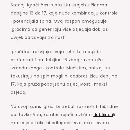
Srednji igrači često postižu uspjeh s žicama
debljine 16 do 17, koje nude kombinaciju kontrole
i potencijala spina. Ovaj raspon omogućuje
igračima da generiraju više osjećaja dok još
uvijek održavaju trajnost.
Igrači koji razvijaju svoju tehniku mogli bi
preferirati žicu debljine 16 zbog ravnoteže
između snage i kontrole. Međutim, oni koji se
fokusiraju na spin mogli bi odabrati žicu debljine
17, koja pruža poboljšanu osjetljivost i mekši
osjećaj.
Na ovoj razini, igrači bi trebali razmotriti hibridne
postavke žica, kombinirajući različite
debljine i
li
materijale kako bi prilagodili svoj reket svom