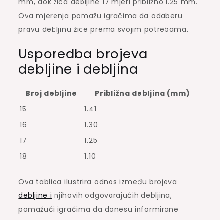
mm, dok žica debljine 17 mjeri približno 1.25 mm.
Ova mjerenja pomažu igračima da odaberu
pravu debljinu žice prema svojim potrebama.
Usporedba brojeva
debljine i debljina
Broj debljine
Približna debljina (mm)
15
1.41
16
1.30
17
1.25
18
1.10
Ova tablica ilustrira odnos između brojeva
debljine i
njihovih odgovarajućih debljina,
pomažući igračima da donesu informirane