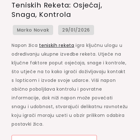
Teniskih Reketa: Osjećaj,
na
Snaga, Kontrola
žice
teniskih
reketa:
Osjećaj,
Napon žica
teniskih reketa
igra ključnu ulogu u
Snaga,
određivanju ukupne izvedbe reketa. Utječe na
Kontrola
ključne faktore poput osjećaja, snage i kontrole,
što utječe na to kako igrači doživljavaju kontakt
s lopticom i izvode svoje udarce. Viši napon
obično poboljšava kontrolu i povratne
informacije, dok niži napon može povećati
snagu i udobnost, stvarajući delikatnu ravnotežu
koju igrači moraju uzeti u obzir prilikom odabira
postavki žica.