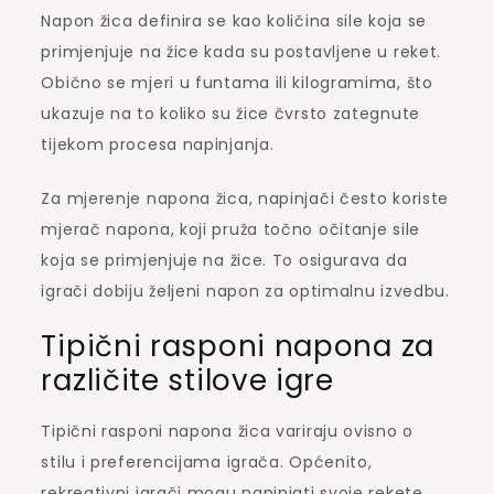
Napon žica definira se kao količina sile koja se
primjenjuje na žice kada su postavljene u reket.
Obično se mjeri u funtama ili kilogramima, što
ukazuje na to koliko su žice čvrsto zategnute
tijekom procesa napinjanja.
Za mjerenje napona žica, napinjači često koriste
mjerač napona, koji pruža točno očitanje sile
koja se primjenjuje na žice. To osigurava da
igrači dobiju željeni napon za optimalnu izvedbu.
Tipični rasponi napona za
različite stilove igre
Tipični rasponi napona žica variraju ovisno o
stilu i preferencijama igrača. Općenito,
rekreativni igrači mogu napinjati svoje rekete