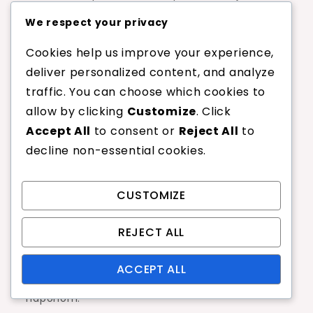
optimalnu postavku. Blago viši napon može
We respect your privacy
pružiti više kontrole, dok niži napon može
Cookies help us improve your experience,
povećati snagu, što čini bitnim uzeti u obzir
deliver personalized content, and analyze
individualni stil igre i preferencije.
traffic. You can choose which cookies to
Preporuke za napredne
allow by clicking
Customize
. Click
igrače
Accept All
to consent or
Reject All
to
decline non-essential cookies.
Napredni igrači obično preferiraju više napone
žica, često između 26-30 kg (57-66 lbs). Ovaj
CUSTOMIZE
raspon napona nudi superiornu kontrolu,
omogućujući precizno postavljanje udaraca i
REJECT ALL
sposobnost udaranja s više spina. Iskusni igrači
često imaju tehniku koja im omogućuje da se
ACCEPT ALL
nose s smanjenom snagom koja dolazi s višim
naponom.