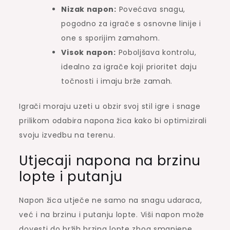
Nizak napon:
Povećava snagu,
pogodno za igrače s osnovne linije i
one s sporijim zamahom.
Visok napon:
Poboljšava kontrolu,
idealno za igrače koji prioritet daju
točnosti i imaju brže zamah.
Igrači moraju uzeti u obzir svoj stil igre i snage
prilikom odabira napona žica kako bi optimizirali
svoju izvedbu na terenu.
Utjecaji napona na brzinu
lopte i putanju
Napon žica utječe ne samo na snagu udaraca,
već i na brzinu i putanju lopte. Viši napon može
dovesti do bržih brzina lopte zbog smanjene