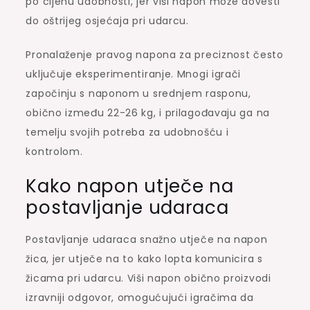
po cijenu udobnosti, jer viši napon može dovesti
do oštrijeg osjećaja pri udarcu.
Pronalaženje pravog napona za preciznost često
uključuje eksperimentiranje. Mnogi igrači
započinju s naponom u srednjem rasponu,
obično između 22-26 kg, i prilagođavaju ga na
temelju svojih potreba za udobnošću i
kontrolom.
Kako napon utječe na
postavljanje udaraca
Postavljanje udaraca snažno utječe na napon
žica, jer utječe na to kako lopta komunicira s
žicama pri udarcu. Viši napon obično proizvodi
izravniji odgovor, omogućujući igračima da