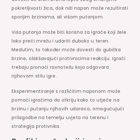
pokretljivosti žica, dok niži napon može rezultirati
sporijim brzinama, ali višom putanjom.
Viša putanja može biti korisna za igrače koji žele
lako preći mrežu i udariti duboko u teren.
Međutim, to također može dovesti do gubitka
brzine, olakšavajući protivnicima reakciju. Igrači
trebaju pronaći ravnotežu koja odgovara
njihovom stilu igre.
Eksperimentiranje s različitim naponom može
pomoći igračima da otkriju kako to utječe na
brzinu i putanju njihovih udaraca, omogućujući
prilagodbe na temelju uvjeta na terenu i
strategija protivnika.