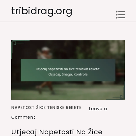
Skip
tribidrag.org
to
content
NAPETOST ŽICE TENISKE REKETE
Leave a
on
Comment
Utjecaj
Utjecaj Napetosti Na Žice
napetosti