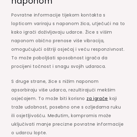
naponom
Povratne informacije tijekom kontakta s
lopticom variraju s naponom žica, utječući na to
kako igrači doživljavaju udarce. Žice s višim
naponom obično prenose više vibracija,
omogućujući oštriji osjećaj i veću responzivnost.
To može poboljšati sposobnost igrača da
procijeni točnost i snagu svojih udaraca.
S druge strane, žice s nižim naponom
apsorbiraju više udarca, rezultirajući mekšim
osjećajem. To može biti korisno
za igrače
koji
traže udobnost, posebno one s ozljedama ruku
ili osjetljivošću. Međutim, kompromis može
uključivati manje precizne povratne informacije
o udarcu lopte.