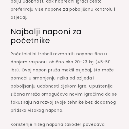
bolju udobnost, dok napredni igrači često
preferiraju više napone za poboljšanu kontrolu i
osjećaj.
Najbolji naponi za
početnike
Početnici bi trebali razmotriti napone žica u
donjem rasponu, obično oko 20-23 kg (45-50
lbs). Ovaj napon pruža mekši osjećaj, što može
pomoći u smanjenju rizika od ozljeda i
poboljšanju udobnosti tijekom igre. Opuštenija
žičana mreža omogućava novim igračima da se
fokusiraju na razvoj svoje tehnike bez dodatnog
pritiska visokog napona.
Korištenje nižeg napona također povećava