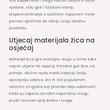
vrlo subjektivne i mogu varirati ovisno o razini
vještine, stilu igre i fizičkom stanju.
Eksperimentiranje s različitim naponom može
pomoći igračima da otkriju svoju idealnu
postavku.
Utjecaj materijala žica na
osjećaj
Materijal žica igra značajnu ulogu u tome kako
napon utječe na osjećaj. Prirodne gut žice, na
primjer, obično nude mekši osjećaj i bolju
apsorpciju udarca, što ih čini popularnim
izborom za igrače koji prioritet daju udobnosti.
Kada su napete na nižim naponima, mogu
pružiti izvrstan spoj dodira i snage.