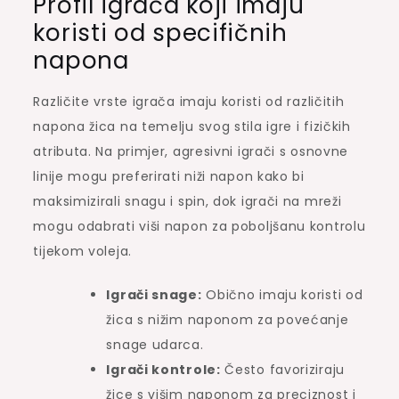
Profil igrača koji imaju
koristi od specifičnih
napona
Različite vrste igrača imaju koristi od različitih
napona žica na temelju svog stila igre i fizičkih
atributa. Na primjer, agresivni igrači s osnovne
linije mogu preferirati niži napon kako bi
maksimizirali snagu i spin, dok igrači na mreži
mogu odabrati viši napon za poboljšanu kontrolu
tijekom voleja.
Igrači snage:
Obično imaju koristi od
žica s nižim naponom za povećanje
snage udarca.
Igrači kontrole:
Često favoriziraju
žice s višim naponom za preciznost i