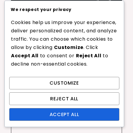
prilagodbe
We respect your privacy
Cookies help us improve your experience,
Leave a Reply
deliver personalized content, and analyze
traffic. You can choose which cookies to
Your email address will not be published.
allow by clicking
Customize
. Click
Required fields are marked
*
Accept All
to consent or
Reject All
to
decline non-essential cookies.
Comment
*
CUSTOMIZE
REJECT ALL
ACCEPT ALL