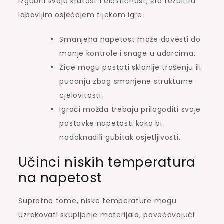
izgubiti svoju krutost i elastičnost, što rezultira
labavijim osjećajem tijekom igre.
Smanjena napetost može dovesti do
manje kontrole i snage u udarcima.
Žice mogu postati sklonije trošenju ili
pucanju zbog smanjene strukturne
cjelovitosti.
Igrači možda trebaju prilagoditi svoje
postavke napetosti kako bi
nadoknadili gubitak osjetljivosti.
Učinci niskih temperatura
na napetost
Suprotno tome, niske temperature mogu
uzrokovati skupljanje materijala, povećavajući