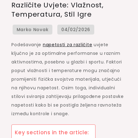
Različite Uvjete: Vlažnost,
za
Temperatura, Stil Igre
različite
uvjete:
vlažnost,
temperatura,
Podešavanje
napetosti za različite
uvjete
stil
ključno je za optimalne performanse u raznim
igre
aktivnostima, posebno u glazbi i sportu. Faktori
poput vlažnosti i temperature mogu značajno
promijeniti fizička svojstva materijala, utječući
na njihovu napetost. Osim toga, individualni
stilovi sviranja zahtijevaju prilagođene postavke
napetosti kako bi se postigla željena ravnoteža
između kontrole i snage.
Key sections in the article: