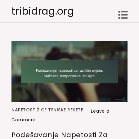
Skip
tribidrag.org
to
content
NAPETOST ŽICE TENISKE REKETE
Leave a
on
Comment
Podešavanje
Podešavanje Napetosti Za
napetosti