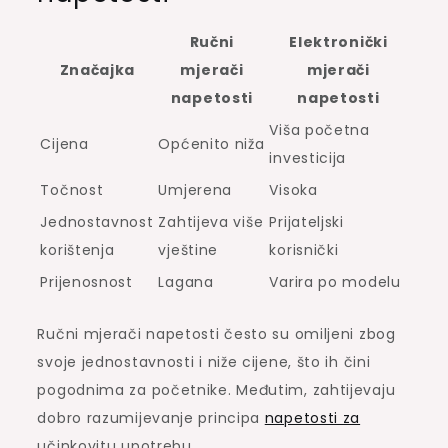
Ručni
Elektronički
Značajka
mjerači
mjerači
napetosti
napetosti
Viša početna
Cijena
Općenito niža
investicija
Točnost
Umjerena
Visoka
Jednostavnost
Zahtijeva više
Prijateljski
korištenja
vještine
korisnički
Prijenosnost
Lagana
Varira po modelu
Ručni mjerači napetosti često su omiljeni zbog
svoje jednostavnosti i niže cijene, što ih čini
pogodnima za početnike. Međutim, zahtijevaju
dobro razumijevanje principa
napetosti za
učinkovitu upotrebu.