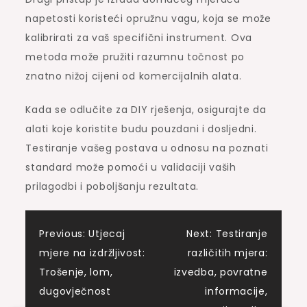
napetosti koristeći opružnu vagu, koja se može
kalibrirati za vaš specifični instrument. Ova
metoda može pružiti razumnu točnost po
znatno nižoj cijeni od komercijalnih alata.
Kada se odlučite za DIY rješenja, osigurajte da
alati koje koristite budu pouzdani i dosljedni.
Testiranje vašeg postava u odnosu na poznati
standard može pomoći u validaciji vaših
prilagodbi i poboljšanju rezultata.
Post
Previous:
Utjecaj
Next:
Testiranje
mjere na izdržljivost:
različitih mjera:
navigation
Trošenje, lom,
izvedba, povratne
dugovječnost
informacije,