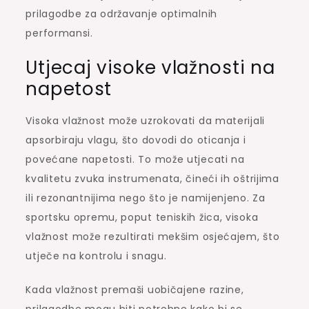
prilagodbe za održavanje optimalnih
performansi.
Utjecaj visoke vlažnosti na
napetost
Visoka vlažnost može uzrokovati da materijali
apsorbiraju vlagu, što dovodi do oticanja i
povećane napetosti. To može utjecati na
kvalitetu zvuka instrumenata, čineći ih oštrijima
ili rezonantnijima nego što je namijenjeno. Za
sportsku opremu, poput teniskih žica, visoka
vlažnost može rezultirati mekšim osjećajem, što
utječe na kontrolu i snagu.
Kada vlažnost premaši uobičajene razine,
prilagodbe mogu biti potrebne kako bi se