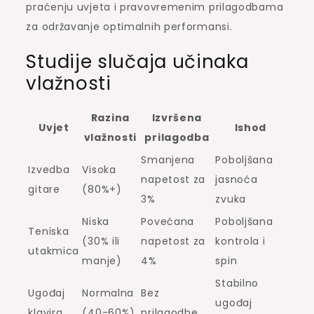
praćenju uvjeta i pravovremenim prilagodbama
za održavanje optimalnih performansi.
Studije slučaja učinaka
vlažnosti
Razina
Izvršena
Uvjet
Ishod
vlažnosti
prilagodba
Smanjena
Poboljšana
Izvedba
Visoka
napetost za
jasnoća
gitare
(80%+)
3%
zvuka
Niska
Povećana
Poboljšana
Teniska
(30% ili
napetost za
kontrola i
utakmica
manje)
4%
spin
Stabilno
Ugođaj
Normalna
Bez
ugođaj
klavira
(40-60%)
prilagodbe