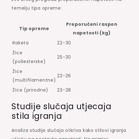
temelju tipa opreme:
Preporučeni raspon
Tip opreme
napetosti (kg)
Raketa
22-30
Žice
25-30
(poliesterske)
Žice
22-26
(multifilamentne)
Žice (prirodne)
23-28
Studije slučaja utjecaja
stila igranja
Analiza studija slučaja otkriva kako stilovi igranja
utječu na postavke napetosti. Na primjer,