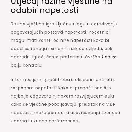
Utjecaj razine vještine na
odabir napetosti
Razina vještine igra ključnu ulogu u određivanju
odgovarajućih postavki napetosti. Početnici
mogu imati koristi od niže napetosti kako bi
poboljšali snagu i smanjili rizik od ozljeda, dok
napredni igrači često preferiraju čvršće
žice za
bolju kontrolu.
Intermedijarni igrači trebaju eksperimentirati s
rasponom napetosti kako bi pronašli ono što
najbolje odgovara njihovom razvijajućem stilu.
Kako se vještine poboljšavaju, prelazak na više
napetosti može pomoći u usavršavanju točnosti
udarca i ukupne performanse.