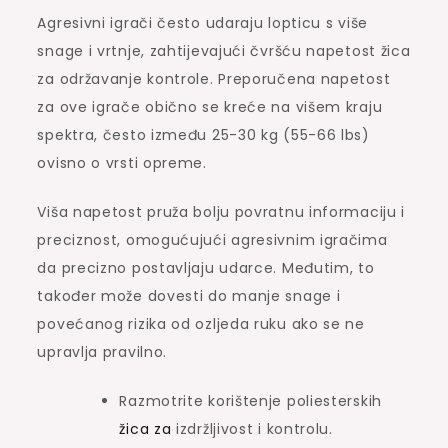
Agresivni igrači često udaraju lopticu s više
snage i vrtnje, zahtijevajući čvršću napetost žica
za održavanje kontrole. Preporučena napetost
za ove igrače obično se kreće na višem kraju
spektra, često između 25-30 kg (55-66 lbs)
ovisno o vrsti opreme.
Viša napetost pruža bolju povratnu informaciju i
preciznost, omogućujući agresivnim igračima
da precizno postavljaju udarce. Međutim, to
također može dovesti do manje snage i
povećanog rizika od ozljeda ruku ako se ne
upravlja pravilno.
Razmotrite korištenje poliesterskih
žica za
izdržljivost i kontrolu.