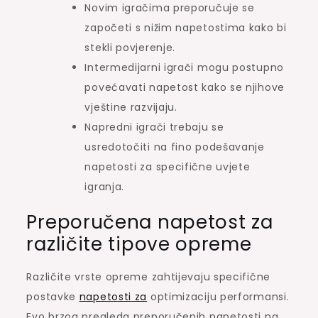
Novim igračima preporučuje se
započeti s nižim napetostima kako bi
stekli povjerenje.
Intermedijarni igrači mogu postupno
povećavati napetost kako se njihove
vještine razvijaju.
Napredni igrači trebaju se
usredotočiti na fino podešavanje
napetosti za specifične uvjete
igranja.
Preporučena napetost za
različite tipove opreme
Različite vrste opreme zahtijevaju specifične
postavke
napetosti za
optimizaciju performansi.
Evo brzog pregleda preporučenih napetosti na